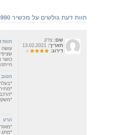
חוות דעת גולשים על מכשיר Gold Line ATL88990 - נמצאו 2 חוות דעת
שם:
צדק
חוות 
תאריך:
13.02.2021
עושה א
דירוג:
שציפית
כושר נ
הייתה מקב
הטוב
*בעלת
*מחיר 
*הרכבה
*משקל
הרע
*מאוד
*מתג ל