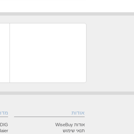
אודות
מדר
אודות WiseBuy
GRUNDIG
תנאי שימוש
Haier (האיי