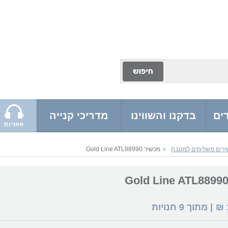
ים
בדקנו והשווינו
מדריכי קנייה
אוזניות
ירים משלימים למטבח
מכשיר Gold Line ATL88990
>
₪
| מתוך
9
חנויות