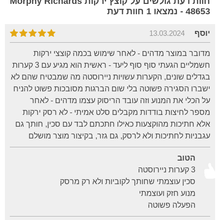
חוות דעת גולשים על קוצץ ירקות Morphy Richards
48653 - נמצאו 1 חוות דעת
יוסף
13.03.2024
מדובר במוצר מדהים - לאחר שימוש בכמה קוצצי ירקות
חשמליים הגעתי סוף סוף ליעד - ראשית הוא מגיע עם 3 קערות
בגדלים שונים, הקערות עשויות ניירוסטה מה שמבטיח שהם לא
ישברו הסגירה פשוטה בלי שום הברגות מסובכות פשוט להניח
על הכלי את המנוע וזה עובד הריסוק עצמו מדהים - לאחר
מספר לחיצות בודדות מקבלים סלט אמיתי - לא רסק ירקות
אלא חתיכות מהוקצעות כאילו חתכתם לבד עם סכין, חותך גם
עגבניות לחתיכות ולא לרסק, גם גזר, בקיצור מוצר מושלם
הטוב
3 קערות ניירוסטה
סכין עוצמתי שחותך לקוביות ולא רק מרסק
מנוע חזק ועוצמתי
הפעלה פשוטה