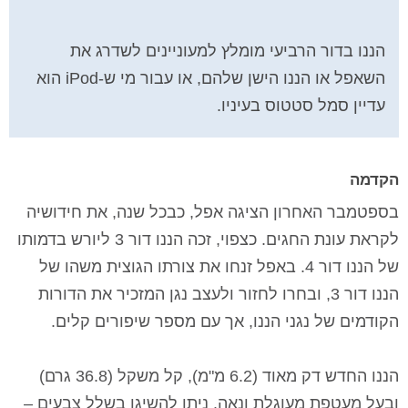
הננו בדור הרביעי מומלץ למעוניינים לשדרג את
השאפל או הננו הישן שלהם, או עבור מי ש-
iPod
הוא
עדיין סמל סטטוס בעיניו.
הקדמה
בספטמבר האחרון הציגה אפל, כבכל שנה, את חידושיה
לקראת עונת החגים. כצפוי, זכה הננו דור 3 ליורש בדמותו
של הננו דור 4. באפל זנחו את צורתו הגוצית משהו של
הננו דור 3, ובחרו לחזור ולעצב נגן המזכיר את הדורות
הקודמים של נגני הננו, אך עם מספר שיפורים קלים.
הננו החדש דק מאוד (
6.2 מ"מ
), קל משקל (
36.8 גרם
)
ובעל מעטפת מעוגלת ונאה. ניתן להשיגו בשלל צבעים –