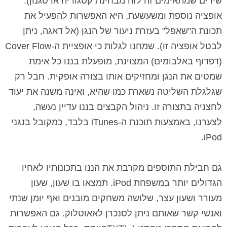
שירים שמתאימים זה לזה מבחינת קטגוריה או סגנון).
אופציה נוספת ומשעשעת, היא האפשרות להפעיל את
תכונת ה"שאפל" בעזרת ניעור של הנגן (אל דאגה, ניתן
לבטל אופציה זו). שמחנו לגלות כי אופציית ה-
Cover Flow
(דפדוף באלבומים) המצוינת, מופעלת בננו כל אימת
שמטים את הנגן ומחזיקים אותו בצורה אופקית. חבל רק
שגלגלת השליטה נשארת כמו שהיא, ואינה משנה את יעוד
לחצניה בתצורה זו. ניהול הקבצים בננו עדיין נעשה,
לצערנו, באמצעות תוכנת ה-
iTunes
בלבד, כמקובל בנגני
.
iPod
גם חבילת התוספים מקרבת את הננו בתכונותיו לאחיו
הגדולים יותר במשפחת
iPod
. תמצאו בו שעון, שעון
מעורר ושעון עצר, שלושה משחקים מובנים ואף יומן שנתי
ואנשי קשר שאותם ניתן לסנכרן לאאוטלוק. גם האפשרות