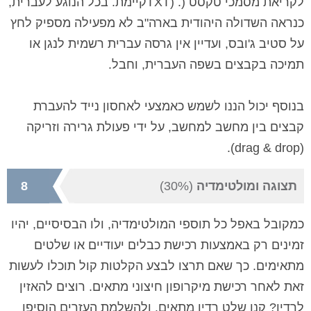
לקריאת מסמכי טקסט (.
(TXT
קיימת. בכל הנוגע לעברית,
כנראה השדולה היהודית בארה"ב לא מפעילה מספיק לחץ
על סטיב ג'ובס, ועדיין אין גרסה עברית רשמית לנגן או
תמיכה בקבצים בשפה העברית, וחבל.
בנוסף יכול הננו לשמש כאמצעי לאחסון נייד להעברת
קבצים בין מחשב למחשב, על ידי פעולת גרירה וזריקה
).
drag & drop
(
תצוגה ומולטימדיה
(30%)
8
כמקובל באפל כל תוספי המולטימדיה, ולו הבסיסיים, יהיו
זמינים רק באמצעות רכישת כבלים יעודיים או שלטים
מתאימים. כך שאם תרצו לבצע הקלטות קול תוכלו לעשות
זאת לאחר רכישת מיקרופון חיצוני מתאים. רוצים להאזין
לרדיו? קנו שלט רדיו מתאים. ולהשלמת העזרים הוסיפו