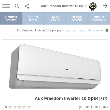
אוקס Aux Freedom Inverter 10
חדשות
סקירות
בדקנו
מדריכי
השוואת
הצרכנות
מוצרים
והשווינו
קנייה
מחירים
חשמל ואלקטרוניקה
מזגנים
מזגן אוקס Aux Freedom Inverter 10
>
>
>
מזגן אוקס Aux Freedom Inverter 10
1,349
₪
(
1
חנויות)
(0)