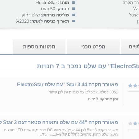
רר תקרה
מותג:
ElectroStar
ולל
הספק:
50 וואט
שליטה מרחוק:
שלט רחוק
ן
תאריך כניסה לאתר:
6/2020
לשים
מפרט טכני
תמונות נוספות
מאוורר תקרה Star 3 44'' עם שלט ElectroStar
3051 במלאי צבע לבן עם כנפיים עץ לבן שחור
זמן אספקה
9 ימים
מאוורר תקרה "44 עם שלט ותאורה סטאר דגם Star 3 לבן
מאוורר תקרה Star 3 לבן 44 אינץ' עם מנוע DC חסכוני, תאורת LED מובנית
20W ושלט רחוק. מתאים לחללים של 9–13...
עוד...