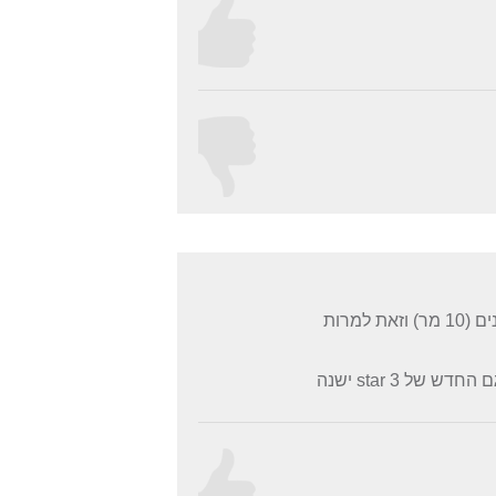
משתמש במאורר כחודש... לטעמי עוצמת הרוח סבירה בהחלט לחדרים קטנים (10 מר) וזאת למרות
נושא שהדאיג אותי בעקבות ביקורות קודמות הינו עוצמת התאורה... ובכן בדגם החדש של star 3 ישנה