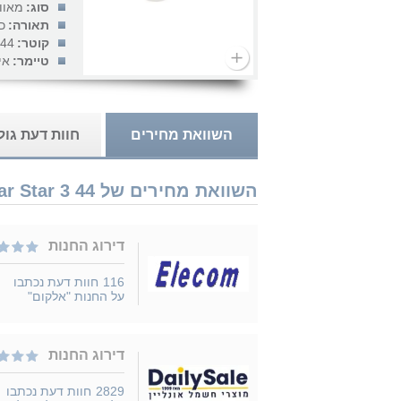
סוג:
מאוו
תאורה:
כ
קוטר:
44 אינץ'
טיימר:
אי
השוואת מחירים
חוות דעת גו
השוואת מחירים של ElectroStar Star 3 44" עם שלט נמכר ב 7 חנויות
דירוג החנות
116
חוות דעת נכתבו
על החנות "אלקום"
דירוג החנות
2829
חוות דעת נכתבו