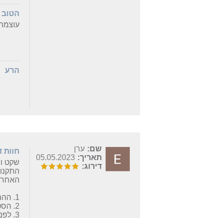
הטוב
עוצמת 
הרע
שם:
ערן
חוות 
תאריך:
05.05.2023
שקט ונ
דירוג:
התקנו בחדר של 10 מט
האחריו
1. ההתקנה של הסינים האחרים קלה יותר, חיבורי החשמל עם פלאגים ולא אוסף חוטים למהדקים.
2. הסטאר 'קל' עם כנפיים מפלסטיק, הוא שקט והגיע מאוזן