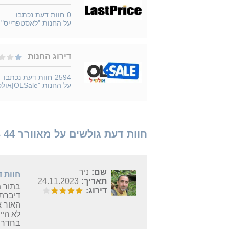
0
חוות דעת נכתבו
על החנות "לאסטפרייס"
דירוג החנות
2594
חוות דעת נכתבו
על החנות "OLSale|אולסייל"
חוות דעת גולשים על מאוורר ElectroStar Star 3 44" עם שלט - נמצאו 6 חוות דעת
שם:
ניר
חוות 
תאריך:
24.11.2023
בתור מ
דירוג:
האור א
לא היי
בחדר אחר יש לי של selmor