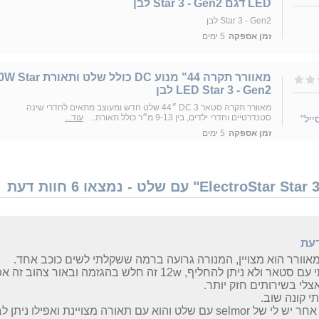
LED דגם Star 3 - Gen2 לבן
Star 3 - Gen2 לבן
זמן אספקה
5 ימים
מאוורר תקרה 44" מנוע DC כולל שלט ותאורת 
LED Star 3 - Gen2 לבן
מאוורר תקרה סטאר 3 DC ״44 שלט חדש ומעוצב מתאים לחדרי שינה
סטנדרטיים וחדרי ילדים, בין 9-13 מ״ר כולל תאורת...
עוד...
זמן אספקה
5 ימים
דעת
אוורר הוא מצויין, המנורה גרועה ברמה ששקלתי לשים כוכב אחד.
דיברתי עם סטאר ולא ניתן להחליף, 12w זה חלש בהגזמה וב
צלי בשירותים חזק יותר.
תי קונה שוב.
 עם שלט והוא עם תאורה מצויינת ואפילו ניתן לבחור את הצבע