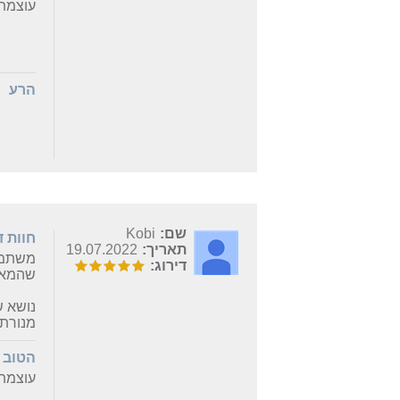
עוצמת 
הרע
שם:
Kobi
חוות 
תאריך:
19.07.2022
דירוג:
שהמאו
מנורת לד 12w מובנית ולטעמי מספקת אור
הטוב
עוצמת 