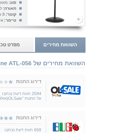
סוג:
מאוו
תאורה:
ל
קוטר:
8 אינץ'
טיימר:
אי
השוואת מחירים
מפרט טכנ
השוואת מחירים של Goldline ATL-056 עמוד נמכר ב 6 חנויות
דירוג החנות
2594
חוות דעת נכתבו
על החנות "OLSale|אולסייל"
דירוג החנות
658
חוות דעת נכתבו