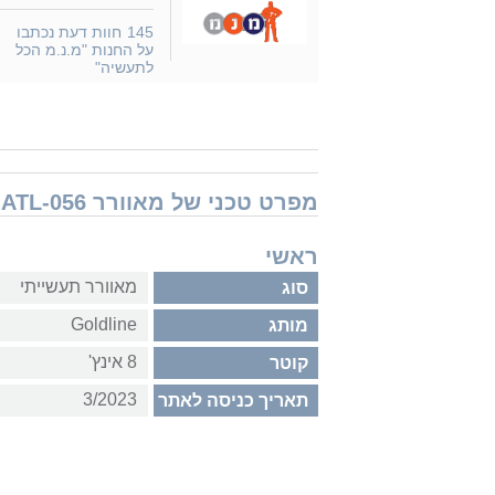
145
חוות דעת נכתבו
על החנות "מ.נ.מ הכל
לתעשיה"
מפרט טכני של מאוורר Goldline ATL-056 עמוד
ראשי
מאוורר תעשייתי
סוג
Goldline
מותג
8 אינץ'
קוטר
3/2023
תאריך כניסה לאתר