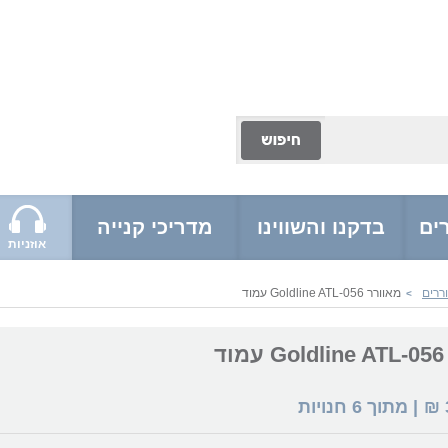
ים
בדקנו והשווינו
מדריכי קנייה
אוזניות
ררים
מאוורר Goldline ATL-056 עמוד
>
ד
₪
| מתוך
6
חנויות