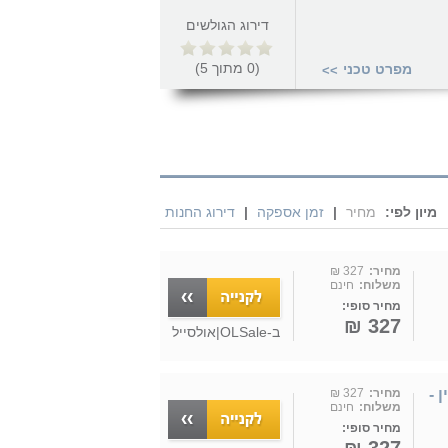
דירוג הגולשים
(
0
מתוך
5
)
מפרט טכני
>>
מיון לפי:
מחיר
|
זמן אספקה
|
דירוג החנות
מחיר:
327 ₪
משלוח:
חינם
מחיר סופי:
327 ₪
ב-
OLSale|אולסייל
G גולד ליין -
מחיר:
327 ₪
משלוח:
חינם
מחיר סופי: