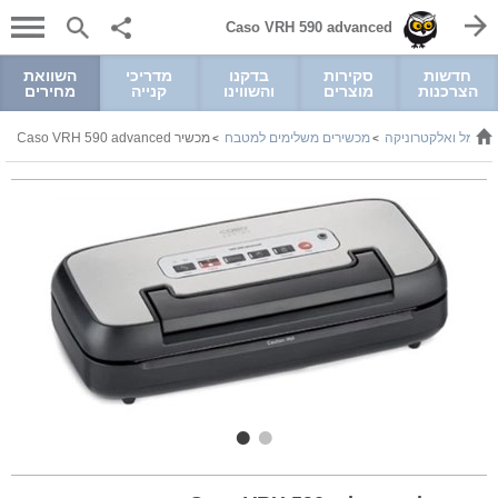
Caso VRH 590 advanced
חדשות
סקירות
בדקנו
מדריכי
השוואת
הצרכנות
מוצרים
והשווינו
קנייה
מחירים
חשמל ואלקטרוניקה
מכשירים משלימים למטבח
מכשיר Caso VRH 590 advanced
>
>