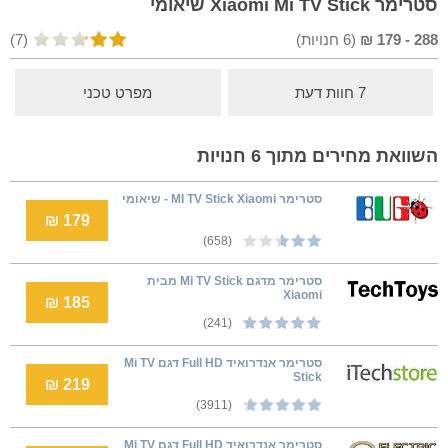
סטרימר Xiaomi Mi TV Stick שיאומי
288
-
179
₪
(
6
חנויות)
(7)
7 חוות דעת
מפרט טכני
השוואת מחירים מתוך 6 חנויות
סטרימר MI TV Stick Xiaomi - שיאומי
179 ₪
(658)
סטרימר מדגם Mi TV Stick מבית
Xiaomi
185 ₪
(241)
סטרימר אנדרואיד Full HD דגם Mi TV
Stick
219 ₪
(3911)
סטרימר אנדרואיד Full HD דגם Mi TV