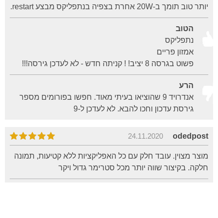
יותר טוב תומך ב-20W אחרת בצפיה בנתפליקס מבצע restart.
הטוב
נתפליקס
אמזון פריים
פשוט בגרסה 8 יציב! ! קניתה חדש - לא לעדכן גירסה!!!
הרע
אנדרויד 9 שהוציאו בעיתי מאוד. חפשו בפורומים מספר
גירסת עדכון וחכו להבא. לא לעדכן ל-9
24.11.2020
odedpost
מוצר מצוין. עובד חלק עם כל האפליקציות ללא קטיעות, תמונה
חלקה. בקיצור שווה יותר מכל סטרימר גדול ויקר
הטוב
קטן, נכנס לשקע בטלווויזיה, שלט פשוט ונוח להפעלה, כולל
כל האפליקציות. מומלץ