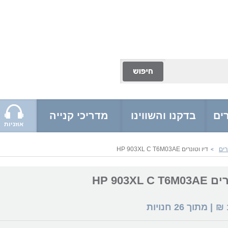
ים
בדקנו והשווינו
מדריכי קנייה
אוזניות
רים
דיו וטונרים HP 903XL C T6M03AE
>
HP 903XL C
₪
| מתוך
26
חנויות