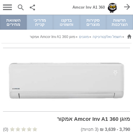
Amcor Inv A1 360
חדשות
סקירות
בדקנו
מדריכי
השוואת
הצרכנות
מוצרים
והשווינו
קנייה
מחירים
חשמל ואלקטרוניקה
מזגנים
מזגן Amcor Inv A1 360 אמקור
>
>
>
מזגן Amcor Inv A1 360 אמקור
3,790
-
3,639
₪
(
3
חנויות)
(0)