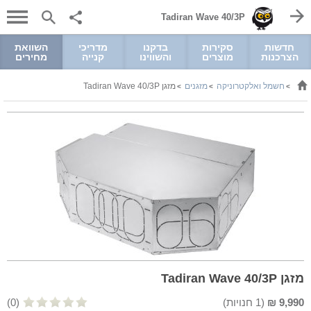
Tadiran Wave 40/3P
חדשות
סקירות
בדקנו
מדריכי
השוואת
הצרכנות
מוצרים
והשווינו
קנייה
מחירים
חשמל ואלקטרוניקה
מזגנים
מזגן Tadiran Wave 40/3P
>
>
>
מזגן Tadiran Wave 40/3P
9,990
₪
(
1
חנויות)
(0)