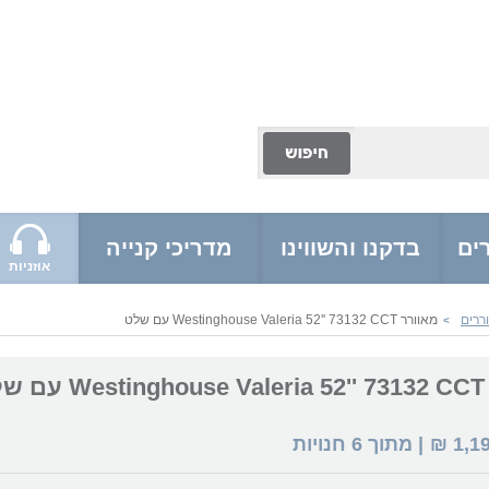
ים
בדקנו והשווינו
מדריכי קנייה
אוזניות
ררים
מאוורר Westinghouse Valeria 52'' 73132 CCT עם שלט
>
לט
1,1
₪
| מתוך
6
חנויות