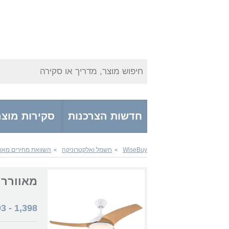
חיפוש מוצר, מדריך או סקירה
חדשות הצרכנות
סקירות מוצר
WiseBuy
חשמל ואלקטרוניקה
השוואת מחירים מאוו
>
>
מאוורר Westinghouse Valeria 52'' 73132 CCT עם ש
93
-
1,398