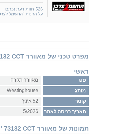
526
חוות דעת נכתבו
על החנות "החשמל לצרכן
מפרט טכני של מאוורר Westinghouse Valeria 52'' 73132 CCT עם שלט
ראשי
מאוורר תקרה
סוג
Westinghouse
מותג
52 אינץ'
קוטר
5/2026
תאריך כניסה לאתר
תמונות של מאוורר Westinghouse Valeria 52'' 73132 CCT עם שלט