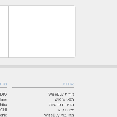
אודות
מדר
אודות WiseBuy
GRUNDIG
תנאי שימוש
Haier (האיי
מדיניות פרטיות
Toshiba (
יצירת קשר
HITACHI 
מחויבות WiseBuy
anasonic