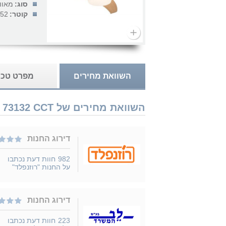
סוג:
מאוו
קוטר:
52 אינץ'
השוואת מחירים
מפרט טכנ
השוואת מחירים של Westinghouse Valeria 52'' 73132 CCT עם שלט נמכר ב 6 חנויות
דירוג החנות
982
חוות דעת נכתבו
על החנות "רוזנפלד"
דירוג החנות
223
חוות דעת נכתבו