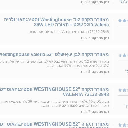
ע"מ"
זמן אספקה
3 ימים
‏מאוורר תקרה 52'' Westinghouse וסטינגהאוז ולריה
Valeria כולל שלט + תאורה 36W LED
73132-2848 המאוורר מותאם לעבודה גם עם שעון שבת.
זמן אספקה
7 ימים
מאוורר תקרה לבן עץ+שלט "Westinghouse Valeria 52
מאוורר תקרה 52" מסדרת Valeria צבע גוף לבן צבע כנפיים דמוי עץ אלון, מנוע
DC, כולל שלט וגוף תאורה 36W עם...
עוד...
"
זמן אספקה
5 ימים
מאוורר תקרה ''52 WESTINGHOUSE ווסטינגהאוס ד
73132-2848 VALERIA
מנוע DC כולל שלט + תאורה מושלם לחדרים בגודל עד 36 מ”ר פונקציית זיכרון
תאורה ואוורור מותאם לעבודה עם שעון...
עוד...
"
זמן אספקה
7 ימים
מאוורר תקרה ''52 WESTINGHOUSE ווסטינגהאוס ד