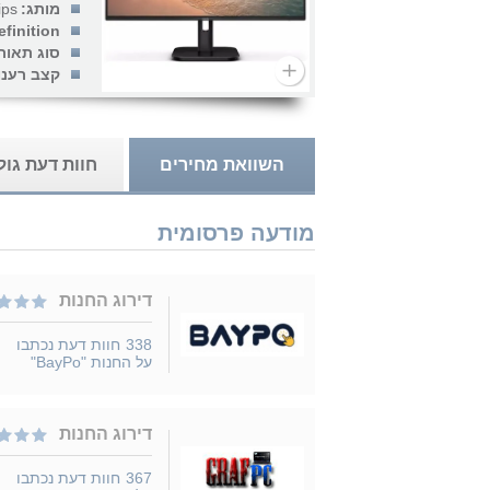
מותג:
ips
finition:
סוג תאור
קצב רענון
השוואת מחירים
חוות דעת גו
מודעה פרסומית
דירוג החנות
338
חוות דעת נכתבו
על החנות "BayPo"
דירוג החנות
367
חוות דעת נכתבו