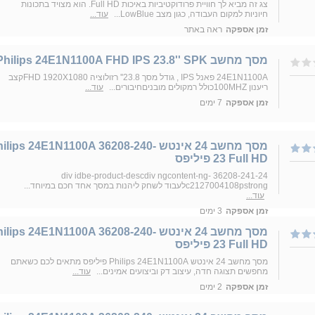
צג זה מביא לך חוויית פרודוקטיביות באיכות Full HD. הוא מצויד בתכונות
חיוניות למקום העבודה, כגון מצב LowBlue...
עוד...
זמן אספקה
ראה באתר
מסך מחשב Philips 24E1N1100A FHD IPS 23.8'' SPK
24E1N1100A פאנל IPS , גודל מסך 23.8'' רזולוציה FHD 1920X1080קצב
ריענון 100MHZכולל רמקולים מובניםחיבורים...
עוד...
זמן אספקה
7 ימים
מסך מחשב ‏24 ‏אינטש ilips 24E1N1100A 36208-240
23 Full HD פיליפס
36208-241-24 div idbe-product-descdiv ngcontent-ng-
c2127004108pstrongלעבוד לשחק ליהנות במסך אחד חכם במיוחד...
עוד...
זמן אספקה
3 ימים
מסך מחשב ‏24 ‏אינטש ilips 24E1N1100A 36208-240
23 Full HD פיליפס
מסך מחשב ‏24 אינטש Philips 24E1N1100A פיליפס מתאים לכם כשאתם
מחפשים תצוגה חדה, עיצוב דק וביצועים אמינים...
עוד...
זמן אספקה
2 ימים