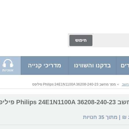
ים
בדקנו והשווינו
מדריכי קנייה
אוזניות
מחשב
מסך מחשב Philips 24E1N1100A 36208-240-23 פיליפס
>
Philips 24E פיליפס
₪
| מתוך
35
חנויות