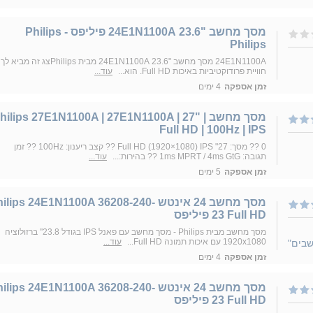
מסך מחשב "23.6 24E1N1100A פיליפס - Philips
Philips
24E1N1100A מסך מחשב "23.6 24E1N1100A מבית Philipsצג זה מביא לך
חוויית פרודוקטיביות באיכות Full HD. הוא...
עוד...
זמן אספקה
4 ימים
מסך מחשב Philips 27E1N1100A | 27E1N1100A | 27" 
Full HD | 100Hz | IPS
0 ?? מסך: 27" Full HD (1920×1080) IPS ?? קצב ריענון: 100Hz ?? זמן
תגובה: 1ms MPRT / 4ms GtG ?? בהירות:...
עוד...
זמן אספקה
5 ימים
מסך מחשב ‏24 ‏אינטש ilips 24E1N1100A 36208-240
23 Full HD פיליפס
מסך מחשב מבית Philips - מסך מחשב עם פאנל IPS בגודל 23.8'' ברזולוציה
1920x1080 עם איכות תמונה Full HD...
עוד...
שבים"
זמן אספקה
4 ימים
מסך מחשב 24 אינטש ilips 24E1N1100A 36208-240
23 Full HD פיליפס