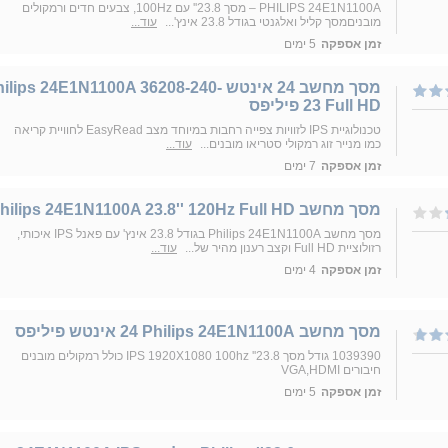
PHILIPS 24E1N1100A – מסך 23.8'' עם 100Hz, צבעים חדים ורמקולים
מובניםמסך קליל ואלגנטי בגודל 23.8 אינץ'...
עוד...
זמן אספקה
5 ימים
מסך מחשב ‏24 ‏אינטש ilips 24E1N1100A 36208-240
23 Full HD פיליפס
טכנולוגיית IPS לזוויות צפייה רחבות במיוחד מצב EasyRead לחוויית קריאה
כמו מנייר זוג רמקולי סטריאו מובנים...
עוד...
זמן אספקה
7 ימים
מסך מחשב Philips 24E1N1100A 23.8'' 120Hz Full HD
מסך מחשב Philips 24E1N1100A בגודל 23.8 אינץ' עם פאנל IPS איכותי,
רזולוציית Full HD וקצב רענון מהיר של...
עוד...
זמן אספקה
4 ימים
מסך מחשב Philips 24E1N1100A ‏24 ‏אינטש פיליפס
1039390 גודל מסך 23.8'' IPS 1920X1080 100hz כולל רמקולים מובנים
חיבורים VGA,HDMI
זמן אספקה
5 ימים