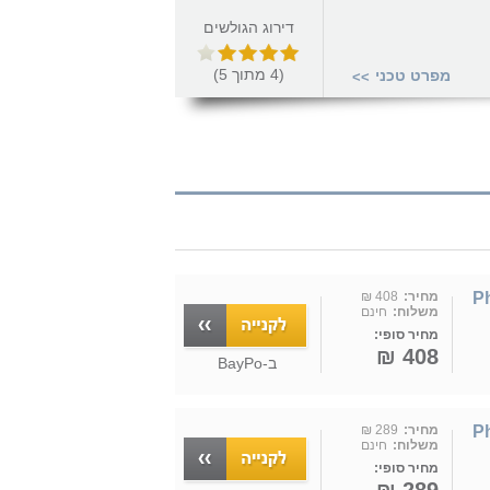
דירוג הגולשים
(
4
מתוך
5
)
מפרט טכני
>>
Ph-
מחיר:
408 ₪
משלוח:
חינם
מחיר סופי:
408 ₪
ב-
BayPo
Ph-
מחיר:
289 ₪
משלוח:
חינם
מחיר סופי: