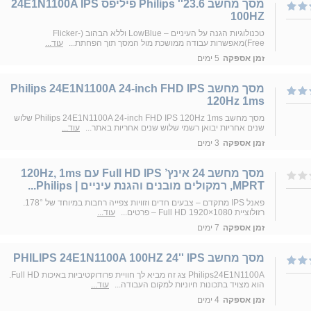
מסך מחשב 23.6'' Philips פיליפס 24E1N1100A IPS
100HZ
טכנולוגיות הגנה על העיניים – LowBlue וללא הבהוב (Flicker-
Free)מאפשרות עבודה ממושכת מול המסך תוך הפחתת...
עוד...
זמן אספקה
5 ימים
מסך מחשב Philips 24E1N1100A 24-inch FHD IPS
120Hz 1ms
מסך מחשב Philips 24E1N1100A 24-inch FHD IPS 120Hz 1ms שלוש
שנים אחריות יבואן רשמי שלוש שנים אחריות באתר...
עוד...
זמן אספקה
3 ימים
מסך מחשב 24 אינץ’ Full HD IPS עם 120Hz, 1ms
MPRT, רמקולים מובנים והגנת עיניים | Philips...
פאנל IPS מתקדם – צבעים חדים וזוויות צפייה רחבות במיוחד של ‎178°‎.
רזולוציית Full HD 1920×1080 – פרטים...
עוד...
זמן אספקה
7 ימים
מסך מחשב PHILIPS 24E1N1100A 100HZ 24'' IPS
Philips24E1N1100A צג זה מביא לך חוויית פרודוקטיביות באיכות Full HD.
הוא מצויד בתכונות חיוניות למקום העבודה...
עוד...
זמן אספקה
4 ימים