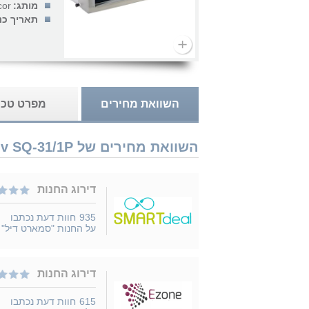
מותג:
or
תאריך כנ
השוואת מחירים
מפרט טכנ
השוואת מחירים של Amcor Slim Inv SQ-31/1P נמכר ב 3 חנויות
דירוג החנות
935
חוות דעת נכתבו
על החנות "סמארט דיל"
דירוג החנות
615
חוות דעת נכתבו