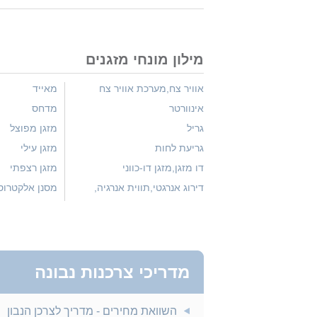
מילון מונחי מזגנים
אוויר צח,מערכת אוויר צח
מאייד
אינוורטר
מדחס
גריל
מזגן מפוצל
גריעת לחות
מזגן עילי
דו מזגן,מזגן דו-כווני
מזגן רצפתי
דירוג אנרגטי,תווית אנרגיה,
מסנן אלקטרוס
דמפר
מסנן פחם
הספק
מסנן,סינון אבק
חלקיקים
הפעלה מחדש אוטומטית
מעבה
טיימר
מפוח
מדריכי צרכנות נבונה
כוח סוס
מפזר חום
השוואת מחירים - מדריך לצרכן הנבון