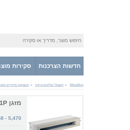
חיפוש מוצר, מדריך או סקירה
חדשות הצרכנות
סקירות מוצר
WiseBuy
חשמל ואלקטרוניקה
השוואת מחירים מזגנ
>
>
מזגן Amcor Slim Inv SQ-31/1P אמקור
58
-
5,470