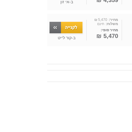
4,359 ₪
ב-
אי זון
מחיר:
5,470 ₪
משלוח:
חינם
מחיר סופי:
5,470 ₪
ב-
קור לייט