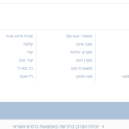
מפשיר De Icer
צנרת מיזוג אוויר
מצב שינה
קלפה
מקדם יעילות
קרר
מקרן חום
קרר (גז)
משאבת חום
רב מאייד
טטי
סוג המזגן
רדיאטור
סווינג
שלט רחוק
,סינון ריחות,סינון
ספיקה
תנור הלוגן
סקרול
תפוקה
עוצמת רעש
BTU
פעולת ייבוש
מקדם יעילות
זכויות הצרכן ברכישה באמצעות כרטיס אשראי