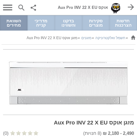
אוקס Aux Pro INV 22 X EU
חדשות
סקירות
בדקנו
מדריכי
השוואת
הצרכנות
מוצרים
והשווינו
קנייה
מחירים
חשמל ואלקטרוניקה
מזגנים
מזגן אוקס Aux Pro INV 22 X EU
>
>
>
מזגן אוקס Aux Pro INV 22 X EU
2,490
-
2,180
₪
(
8
חנויות)
(0)