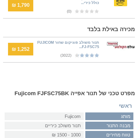
כולל כירי...
1,790 ₪
(0)
מכירה באילת בלבד
תנור משולב פוגיקום שחור FUJICOM
FJ-FSC75...
1,252 ₪
(3022)
מפרט טכני של תנור אפייה Fujicom FJFSC75BK
ראשי
מותג
Fujicom
מבנה התנור
תנור משולב כיריים
טווח מחירים
1000 - 1500 ₪