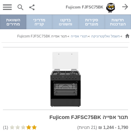
Fujicom FJFSC75BK
חדשות
סקירות
בדקנו
מדריכי
השוואת
הצרכנות
מוצרים
והשווינו
קנייה
מחירים
חשמל ואלקטרוניקה
תנורי אפייה
תנור אפייה Fujicom FJFSC75BK
>
>
>
תנור אפייה Fujicom FJFSC75BK
1,790
-
1,244
₪
(
21
חנויות)
(1)