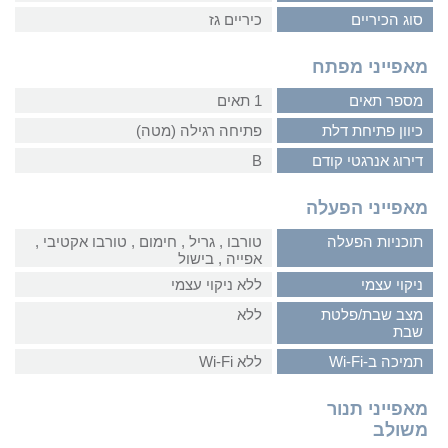
סוג הכיריים
כיריים גז
מאפייני מפתח
מספר תאים
1 תאים
כיוון פתיחת דלת
פתיחה רגילה (מטה)
דירוג אנרגטי קודם
B
מאפייני הפעלה
תוכניות הפעלה
טורבו‏ , ‏גריל‏ , ‏חימום‏ , ‏טורבו אקטיבי‏ ,
‏אפייה‏ , ‏בישול
ניקוי עצמי
ללא ניקוי עצמי
מצב שבת/פלטת
ללא
שבת
תמיכה ב-Wi-Fi
ללא Wi-Fi
מאפייני תנור
משולב