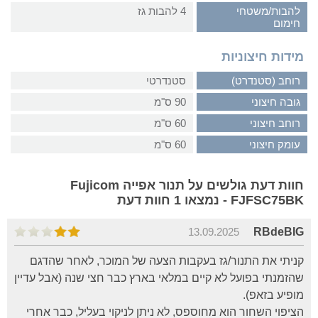
להבות/משטחי
4 להבות גז
חימום
מידות חיצוניות
רוחב (סטנדרט)
סטנדרטי
גובה חיצוני
90 ס"מ
רוחב חיצוני
60 ס"מ
עומק חיצוני
60 ס"מ
חוות דעת גולשים על תנור אפייה Fujicom
FJFSC75BK - נמצאו 1 חוות דעת
13.09.2025
RBdeBIG
קניתי את התנור/גז בעקבות הצעה של המוכר, לאחר שהדגם
שהזמנתי בפועל לא קיים במלאי בארץ כבר חצי שנה (אבל עדיין
מופיע בזאפ).
הציפוי השחור הוא מחוספס, לא ניתן לניקוי בעליל, כבר אחרי