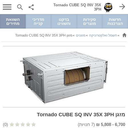
Tornado CUBE SQ INV 35X
3PH
חדשות
סקירות
בדקנו
מדריכי
השוואת
הצרכנות
מוצרים
והשווינו
קנייה
מחירים
חשמל ואלקטרוניקה
מזגנים
מזגן Tornado CUBE SQ INV 35X 3PH
>
>
>
מזגן Tornado CUBE SQ INV 35X 3PH
6,700
-
5,808
₪
(
7
חנויות)
(0)