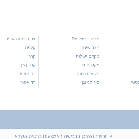
מפשיר De Icer
צנרת מיזוג אוויר
מצב שינה
קלפה
מקדם יעילות
קרר
מקרן חום
קרר (גז)
משאבת חום
רב מאייד
טטי
סוג המזגן
רדיאטור
סווינג
שלט רחוק
,סינון ריחות,סינון
ספיקה
תנור הלוגן
סקרול
תפוקה
עוצמת רעש
BTU
פעולת ייבוש
מקדם יעילות
זכויות הצרכן ברכישה באמצעות כרטיס אשראי