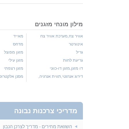
מילון מונחי מזגנים
אוויר צח,מערכת אוויר צח
מאייד
אינוורטר
מדחס
גריל
מזגן מפוצל
גריעת לחות
מזגן עילי
דו מזגן,מזגן דו-כווני
מזגן רצפתי
דירוג אנרגטי,תווית אנרגיה,
מסנן אלקטרוס
דמפר
מסנן פחם
הספק
מסנן,סינון אבק
חלקיקים
הפעלה מחדש אוטומטית
מעבה
טיימר
מפוח
מדריכי צרכנות נבונה
כוח סוס
מפזר חום
השוואת מחירים - מדריך לצרכן הנבון