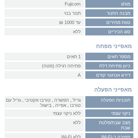
מותג
Fujicom
מבנה התנור
תנור בנוי
טווח מחירים
עד 1000 ₪
סוג הכיריים
ללא
מאפייני מפתח
מספר תאים
1 תאים
כיוון פתיחת דלת
פתיחה רגילה (מטה)
דירוג אנרגטי קודם
A
מאפייני הפעלה
תוכניות הפעלה
גריל‏ , ‏הפשרה‏ , ‏טורבו אקטיבי‏ , ‏גריל עם
טורבו‏ , ‏אפייה‏ , ‏בישול
ניקוי עצמי
ללא ניקוי עצמי
מצב שבת/פלטת
ללא
שבת
תמיכה ב-Wi-Fi
ללא Wi-Fi