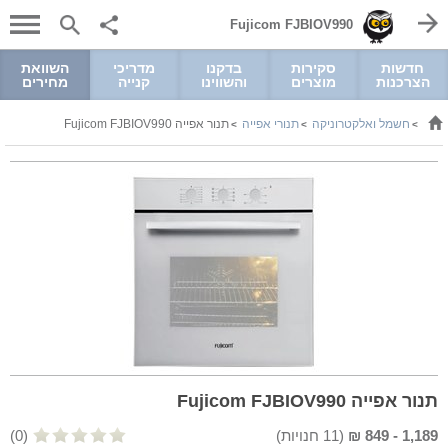
Fujicom FJBIOV990
חדשות
סקירות
בדקנו
מדריכי
השוואת
הצרכנות
מוצרים
והשווינו
קנייה
מחירים
חשמל ואלקטרוניקה
תנורי אפייה
תנור אפייה Fujicom FJBIOV990
>
>
>
תנור אפייה Fujicom FJBIOV990
1,189
-
849
₪
(
11
חנויות)
(0)