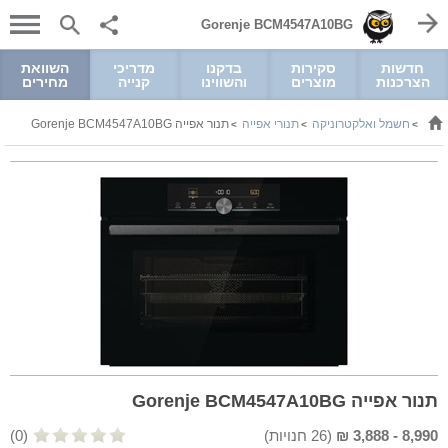
Gorenje BCM4547A10BG
חדשות
סקירות
בדקנו
מדריכי
השוואת
הצרכנות
מוצרים
והשווינו
קנייה
מחירים
חשמל ואלקטרוניקה
תנורי אפייה
תנור אפייה Gorenje BCM4547A10BG
>
>
>
תנור אפייה Gorenje BCM4547A10BG
8,990
-
3,888
₪
(
26
חנויות)
(0)