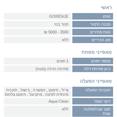
ראשי
מותג
GORENJE
מבנה התנור
תנור בנוי
טווח מחירים
3500 - 5000 ₪
סוג הכיריים
ללא
מאפייני מפתח
מספר תאים
1 תאים
כיוון פתיחת דלת
פתיחה רגילה (מטה)
מאפייני הפעלה
תוכניות הפעלה
גריל‏ , ‏חימום‏ , ‏הפשרה‏ , ‏בישול‏ , ‏תוכנית
מיוחדת לפיצה‏ , ‏מיקרוגל‏ , ‏חימום צלחות
ניקוי עצמי
Aqua Clean
מצב שבת/פלטת
ללא
שבת